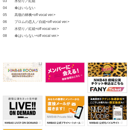
03
水切り／紅組
04
傘はいらない
05
高嶺の林檎<off vocal ver.>
06
プロムの恋人／白組<off vocal ver.>
07
水切り／紅組<off vocal ver.>
08
傘はいらない<off vocal ver.>