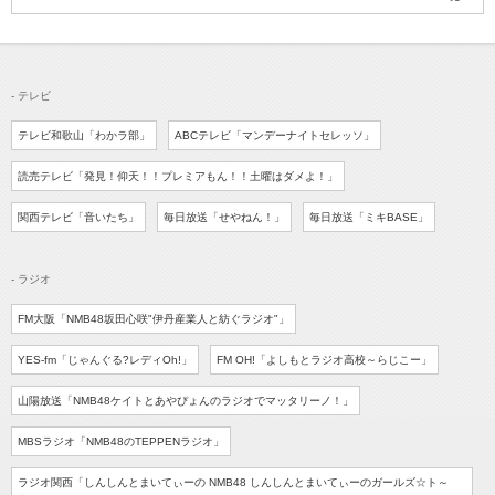
- テレビ
テレビ和歌山「わかラ部」
ABCテレビ「マンデーナイトセレッソ」
読売テレビ
「発見！仰天！！プレミアもん！！
土曜はダメよ！」
関西テレビ
「音いたち」
毎日放送
「せやねん！」
毎日放送
「ミキBASE」
- ラジオ
FM大阪「NMB48坂田心咲"伊丹産業人と紡ぐラジオ"」
YES-fm
「じゃんぐる?レディOh!」
FM OH!
「よしもとラジオ高校
～らじこー」
山陽放送
「NMB48ケイトとあやぴょんのラジオでマッタリーノ！」
MBSラジオ
「NMB48のTEPPENラジオ」
ラジオ関西
「しんしんとまいてぃーの NMB48 しんしんとまいてぃーのガールズ☆ト～