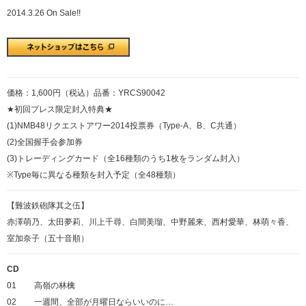
2014.3.26 On Sale!!
価格：1,600円（税込）品番：YRCS90042
★初回プレス限定封入特典★
(1)NMB48リクエストアワー2014投票券（Type-A、B、C共通）
(2)全国握手会参加券
(3)トレーディングカード（全16種類のうち1枚をランダム封入）
※Type毎に異なる種類を封入予定（全48種類）
【難波鉄砲隊其之伍】
赤澤萌乃、太田夢莉、川上千尋、白間美瑠、中野麗来、西村愛華、林萌々香、
室加奈子（五十音順）
CD
01
高嶺の林檎
02
一週間、全部が月曜日ならいいのに…