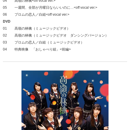
04
高嶺の林檎<off vocal ver.>
05
一週間、全部が月曜日ならいいのに…<off vocal ver.>
06
プロムの恋人／白組<off vocal ver.>
DVD
01
高嶺の林檎（ミュージックビデオ）
02
高嶺の林檎（ミュージックビデオ ダンシングバージョン）
03
プロムの恋人／白組（ミュージックビデオ）
04
特典映像 「おしゃべり組」<前編>