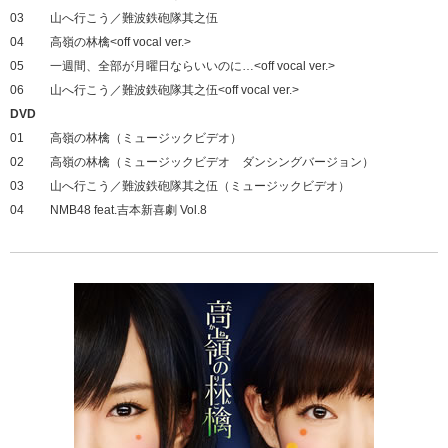
03
山へ行こう／難波鉄砲隊其之伍
04
高嶺の林檎<off vocal ver.>
05
一週間、全部が月曜日ならいいのに…<off vocal ver.>
06
山へ行こう／難波鉄砲隊其之伍<off vocal ver.>
DVD
01
高嶺の林檎（ミュージックビデオ）
02
高嶺の林檎（ミュージックビデオ ダンシングバージョン）
03
山へ行こう／難波鉄砲隊其之伍（ミュージックビデオ）
04
NMB48 feat.吉本新喜劇 Vol.8