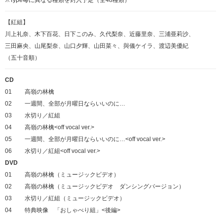
※Type毎に異なる種類を封入予定（全48種類）
【紅組】
川上礼奈、木下百花、日下このみ、久代梨奈、近藤里奈、三浦亜莉沙、
三田麻央、山尾梨奈、山口夕輝、山田菜々、與儀ケイラ、渡辺美優紀
（五十音順）
CD
01
高嶺の林檎
02
一週間、全部が月曜日ならいいのに…
03
水切り／紅組
04
高嶺の林檎<off vocal ver.>
05
一週間、全部が月曜日ならいいのに…<off vocal ver.>
06
水切り／紅組<off vocal ver.>
DVD
01
高嶺の林檎（ミュージックビデオ）
02
高嶺の林檎（ミュージックビデオ ダンシングバージョン）
03
水切り／紅組（ミュージックビデオ）
04
特典映像 「おしゃべり組」<後編>