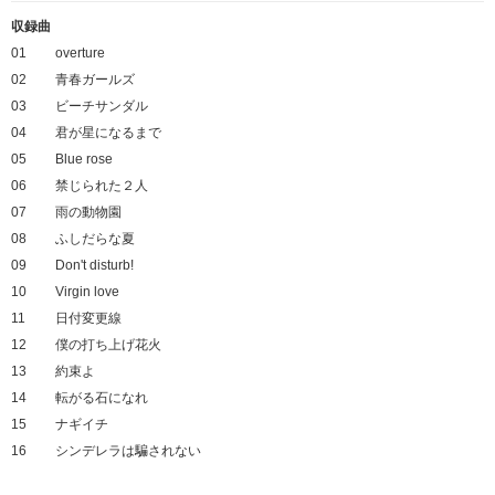
収録曲
01
overture
02
青春ガールズ
03
ビーチサンダル
04
君が星になるまで
05
Blue rose
06
禁じられた２人
07
雨の動物園
08
ふしだらな夏
09
Don't disturb!
10
Virgin love
11
日付変更線
12
僕の打ち上げ花火
13
約束よ
14
転がる石になれ
15
ナギイチ
16
シンデレラは騙されない