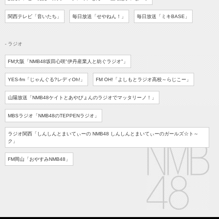
関西テレビ
「音いたち」
毎日放送
「せやねん！」
毎日放送
「ミキBASE」
- ラジオ
FM大阪「NMB48坂田心咲"伊丹産業人と紡ぐラジオ"」
YES-fm
「じゃんぐる?レディOh!」
FM OH!
「よしもとラジオ高校
～らじこー」
山陽放送
「NMB48ケイトとあやぴょんのラジオでマッタリーノ！」
MBSラジオ
「NMB48のTEPPENラジオ」
ラジオ関西
「しんしんとまいてぃーの NMB48 しんしんとまいてぃーのガールズ☆ト～
ク」
FM岡山
「おやすみNMB48」